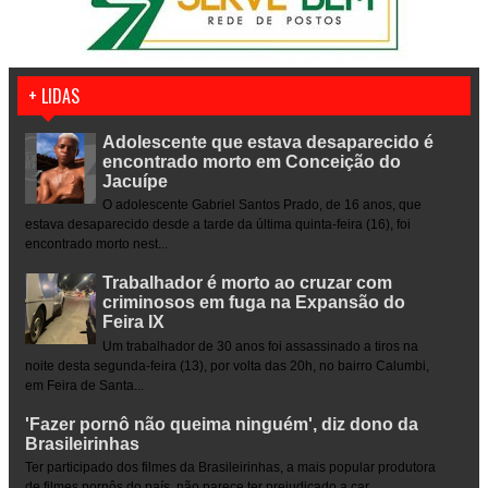
+ LIDAS
Adolescente que estava desaparecido é
encontrado morto em Conceição do
Jacuípe
O adolescente Gabriel Santos Prado, de 16 anos, que
estava desaparecido desde a tarde da última quinta-feira (16), foi
encontrado morto nest...
Trabalhador é morto ao cruzar com
criminosos em fuga na Expansão do
Feira IX
Um trabalhador de 30 anos foi assassinado a tiros na
noite desta segunda-feira (13), por volta das 20h, no bairro Calumbi,
em Feira de Santa...
'Fazer pornô não queima ninguém', diz dono da
Brasileirinhas
Ter participado dos filmes da Brasileirinhas, a mais popular produtora
de filmes pornôs do país, não parece ter prejudicado a car...