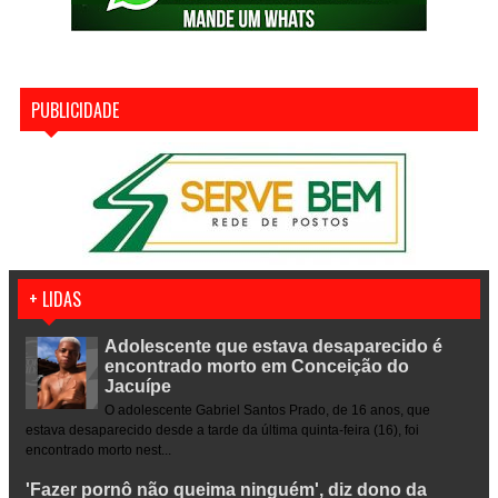
PUBLICIDADE
+ LIDAS
Adolescente que estava desaparecido é
encontrado morto em Conceição do
Jacuípe
O adolescente Gabriel Santos Prado, de 16 anos, que
estava desaparecido desde a tarde da última quinta-feira (16), foi
encontrado morto nest...
'Fazer pornô não queima ninguém', diz dono da