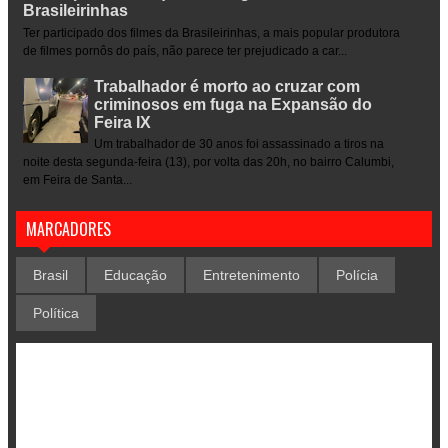
Brasileirinhas
Ter participado dos filmes da Brasileirinhas, a mais popular produtora
de filmes pornôs do país, não parece ter prejudicado a car...
Trabalhador é morto ao cruzar com
criminosos em fuga na Expansão do
Feira IX
Um trabalhador de 30 anos foi assassinado a tiros na
noite desta segunda-feira (13), por volta das 20h, no bairro Calumbi,
em Feira de Santa...
MARCADORES
Brasil
Educação
Entretenimento
Polícia
Política