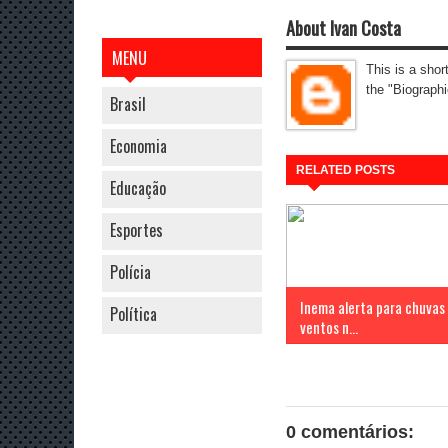
About Ivan Costa
MENU
This is a shor
the "Biographi
Brasil
Economia
RELATED POSTS
Educação
Esportes
Polícia
Inema alerta para chuvas
Política
ventos n...
0 comentários: