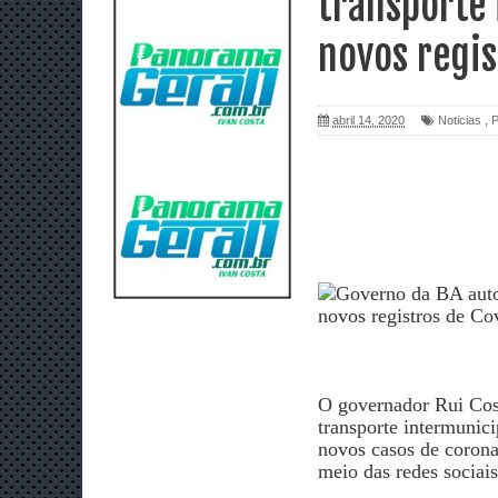
transporte
novos regis
abril 14, 2020
Noticias
,
P
O governador Rui Cost
transporte intermunic
novos casos de coronav
meio das redes sociai