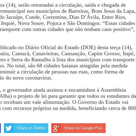
eira (14), serão retomadas a circulação, saída e chegada de
ntermunicipal nos municípios de
Barreiras, Bom Jesus da Lapa,
o Jacuípe, Conde, Correntina, Dias D’Ávila, Entre Rios,
 Jequié, Nova Soure, Pojuca e São Domingos. “
Essas cidades
transporte com outras cidades que não tenham caso positivo”,
ublicado no Diário Oficial do Estado (DOE) desta terça (14),
aíra, Camacã, Canavieiras, Cansanção, Capim Grosso, Itapé,
res e Serra do Ramalho à lista dos municípios com transporte
so. No total, são 68 cidades baianas atingidas pela medida
diminuir a circulação de pessoas nas ruas, como forma de
ão do novo coronavírus.
, o governador ainda assinou e encaminhou à Assembleia
Alba) o projeto de lei para garantir que todos os estudantes d
no recebam um vale alimentação. O Governo do Estado vai
s com recursos próprios na medida, beneficiando cerca de 80
Share on Twitter
Share on Google Plus