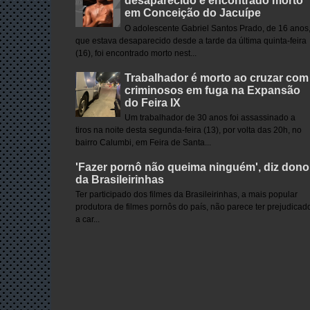
desaparecido é encontrado morto
em Conceição do Jacuípe
O adolescente Gabriel Santos Prado, de 16 anos
que estava desaparecido desde a tarde da última quinta-feira
(16), foi encontrado morto nest...
Trabalhador é morto ao cruzar com
criminosos em fuga na Expansão
do Feira IX
Um trabalhador de 30 anos foi assassinado a
tiros na noite desta segunda-feira (13), por volta das 20h, no
bairro Calumbi, em Feira de Santa...
'Fazer pornô não queima ninguém', diz dono
da Brasileirinhas
Ter participado dos filmes da Brasileirinhas, a mais popular
produtora de filmes pornôs do país, não parece ter prejudicad
a car...