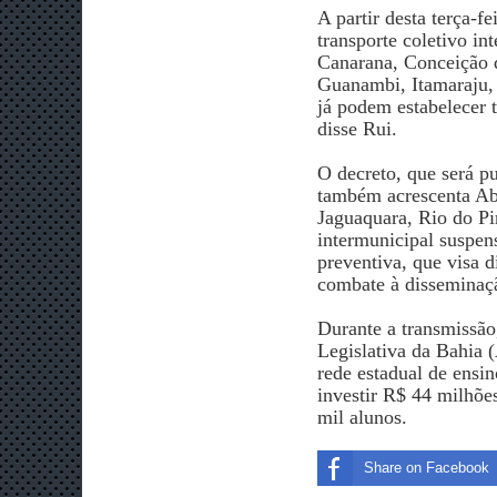
A partir desta terça-f
transporte coletivo i
Canarana, Conceição d
Guanambi, Itamaraju,
já podem estabelecer 
disse Rui.
O decreto, que será p
também acrescenta Ab
Jaguaquara, Rio do Pi
intermunicipal suspen
preventiva, que visa 
combate à disseminaç
Durante a transmissão
Legislativa da Bahia (
rede estadual de ensi
investir R$ 44 milhõe
mil alunos.
Share on Facebook