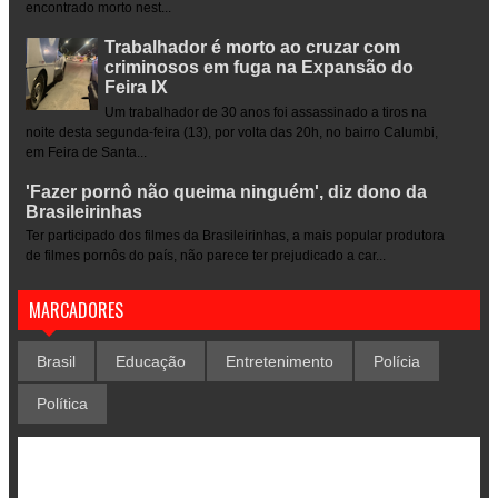
encontrado morto nest...
Trabalhador é morto ao cruzar com
criminosos em fuga na Expansão do
Feira IX
Um trabalhador de 30 anos foi assassinado a tiros na
noite desta segunda-feira (13), por volta das 20h, no bairro Calumbi,
em Feira de Santa...
'Fazer pornô não queima ninguém', diz dono da
Brasileirinhas
Ter participado dos filmes da Brasileirinhas, a mais popular produtora
de filmes pornôs do país, não parece ter prejudicado a car...
MARCADORES
Brasil
Educação
Entretenimento
Polícia
Política