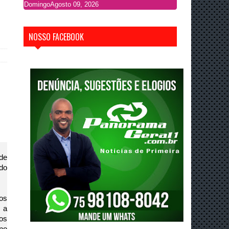
Domingo
Agosto 09, 2026
NOSSO FACEBOOK
de 
do 
s 
 a 
os 
no 