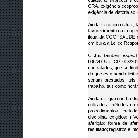
CRA, exigência despropo
exigência de vistoria ao 
Ainda segundo o Juiz, t
favorecimento da cooper
ilegal da COOFSAUDE par
em burla à Lei de Respon
O Juiz também especific
006/2015 e CP 003/2016
contratados, que se lim
do que está sendo licit
seriam prestados, tai
trabalho, tais como horár
Ainda diz que não há de
utilizados; métodos ou
procedimentos, metodo
disciplina exigidos; n
aferição; forma de af
resultado; registros e i