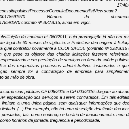
/2020 17:48:05
:80/consultapublica/Processo/ConsultaDocumento/listView.seam?
506900000178591970 Número do documento
8591970 contrato nº 264/2015, ainda em vigor. 
bstituição do contrato nº 060/2011, cuja prorrogação já não era ma
mite legal de 60 meses de vigência, a Prefeitura deu origem à licitaç
da qual contratou novamente a COOFSAUDE (contrato nº 038/2016 d
m que pese os objetos das citadas licitações fazerem referência 
especializada e em prestação de serviços na área da saúde pública,
ise dos respectivos processos administrativos instaurados é que 
ração sempre foi a contratação de empresa para simplesment
to de mão de obra. 
 concorrências públicas CP 006/2015 e CP 003/2016 chegam ao absur
er especificação dos serviços a serem contratados. Em tais editais
 limitam a uma única página, sem quaisquer informações que dee
 licitado. (...) Por exemplo, não há uma descrição detalhada dos loca
 prestados, tais como endereço e horário de funcionamento, nem d
 como horários da jornada, frequência e periodicidade. 