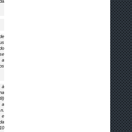
da 
e 
us 
do 
se 
 a 
os 
à 
na 
) 
a 
. 
e 
da 
0 