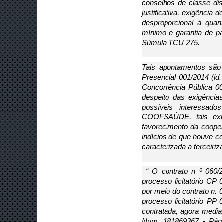
conselhos de classe dis
justificativa, exigência
desproporcional à quant
mínimo e garantia de par
Súmula TCU 275. 
Tais apontamentos são 
Presencial 001/2014 (id
Concorrência Pública 00
despeito das exigências
possíveis interessado
COOFSAÙDE, tais exigê
favorecimento da cooper
indícios de que houve c
caracterizada a terceiriz
 “ O contrato n º 060/
processo licitatório C
por meio do contrato n. 
processo licitatório 
contratada, agora median
Num. 181869367 - Pág