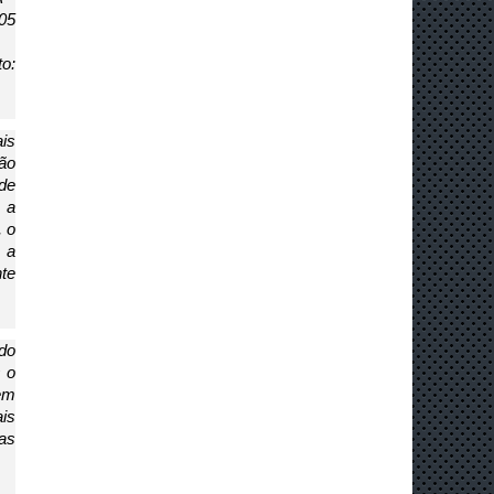
 
: 
is 
ão 
e 
a 
 o 
a 
e 
do 
 o 
m 
is 
as 