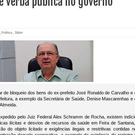
e verba pública no governo
,
Política
,
Slider
r de bloqueio dos bens do ex-prefeito José Ronaldo de Carvalho e 
efeitura, a exemplo da Secretária de Saúde, Denise Mascarenhas e 
Almeida. 
pedido pelo Juiz Federal Alex Schramm de Rocha, existem indício
icas ilícitas e desvios de recursos da saúde em Feira de Santana,
o do objeto licitado e exigências ilegais e restritivas contidas n
contração daquela cooperativa, a exemplo da exigência de registro 