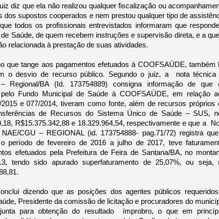
uiz diz que ela não realizou qualquer fiscalização ou acompanhamen
es dos supostos cooperados e nem prestou qualquer tipo de assistênc
 que todos os profissionais entrevistados informaram que respond
a de Saúde, de quem recebem instruções e supervisão direta, e a qu
o relacionada à prestação de suas atividades.
e no que tange aos pagamentos efetuados à COOFSAÚDE, também h
m o desvio de recurso público. Segundo o juiz, a  nota técnica n
 Regional/BA (Id. 173754889) consigna informação de que o
s pelo Fundo Municipal de Saúde à COOFSAÙDE, em relação ao
/2015 e 077/2014, tiveram como fonte, além de recursos próprios 
nsferências de Recursos do Sistema Único de Saúde – SUS, no
,18, R$15.375.342,88 e 18.329.964,54, respectivamente e que a  No
- NAE/CGU – REGIONAL (id. 173754888- pag.71/72) registra que 
eríodo de fevereiro de 2016 a julho de 2017, teve faturamento
tos efetuados pela Prefeitura de Feira de Santana/BA, no montant
13, tendo sido apurado superfaturamento de 25,07%, ou seja, n
8,81. 
onclui dizendo que as posições dos agentes públicos requeridos 
Saúde, Presidente da comissão de licitação e procuradores do municíp
unta para obtenção do resultado  ímprobro, o que em princípio