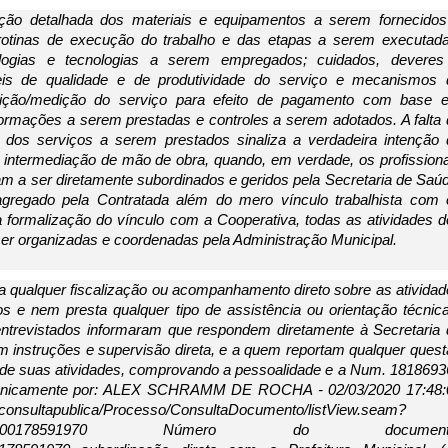
ão detalhada dos materiais e equipamentos a serem fornecidos 
 rotinas de execução do trabalho e das etapas a serem executadas
logias e tecnologias a serem empregados; cuidados, deveres 
íveis de qualidade e de produtividade do serviço e mecanismos d
erição/medição do serviço para efeito de pagamento com base e
nformações a serem prestadas e controles a serem adotados. A falta 
 dos serviços a serem prestados sinaliza a verdadeira intenção d
a intermediação de mão de obra, quando, em verdade, os profissiona
am a ser diretamente subordinados e geridos pela Secretaria de Saúd
gregado pela Contratada além do mero vínculo trabalhista com o
s a formalização do vínculo com a Cooperativa, todas as atividades d
ser organizadas e coordenadas pela Administração Municipal. 
a qualquer fiscalização ou acompanhamento direto sobre as atividad
 e nem presta qualquer tipo de assistência ou orientação técnica
entrevistados informaram que respondem diretamente à Secretaria 
instruções e supervisão direta, e a quem reportam qualquer quest
 de suas atividades, comprovando a pessoalidade e a Num. 1818693
tronicamente por: ALEX SCHRAMM DE ROCHA - 02/03/2020 17:48:0
:80/consultapublica/Processo/ConsultaDocumento/listView.seam?
506900000178591970 Número do documento