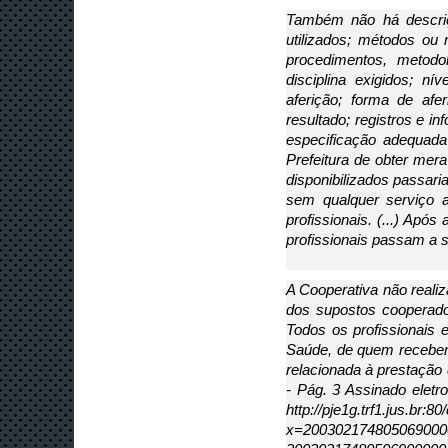
Também não há descriç
utilizados; métodos ou
procedimentos, metodo
disciplina exigidos; n
aferição; forma de af
resultado; registros e i
especificação adequada
Prefeitura de obter mer
disponibilizados passari
sem qualquer serviço a
profissionais. (...) Apó
profissionais passam a 
A Cooperativa não realiz
dos supostos cooperados
Todos os profissionais 
Saúde, de quem recebem 
relacionada à prestação
- Pág. 3 Assinado ele
http://pje1g.trf1.jus.br
x=20030217480