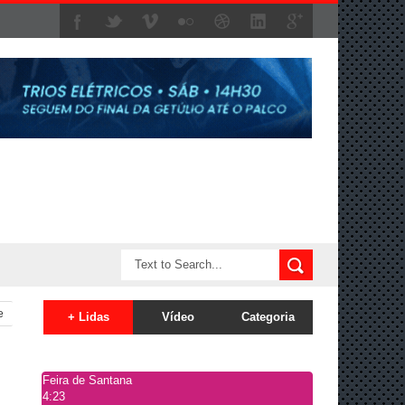
e
+ Lidas
Vídeo
Categoria
Feira de Santana
4:23