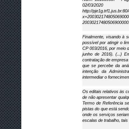
02/03
http://pje1g.trf1.jus.br
x=20030217480
2003021748050690000017
Finalmente, visando à su
possível por atingir o li
CP 003/2016, por meio 
junho de 2016). (...) E
contratação de empresa 
que se percebe da anál
intenção da Administ
intermediar o fornecimen
Os editais relativos às
de não apresentar qualqu
Termo de Referência se
pistas do que está sendo
onde os serviços seriam
escalas de trabalho, tais