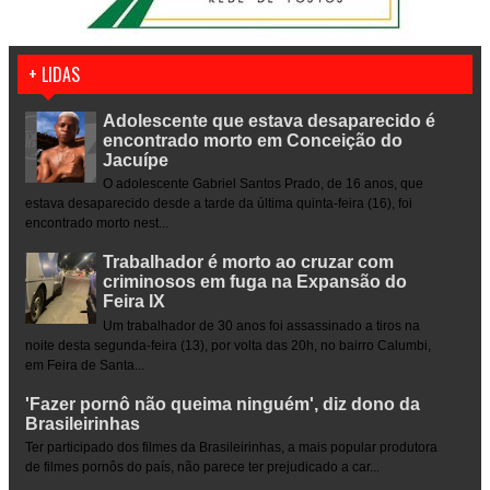
+ LIDAS
Adolescente que estava desaparecido é
encontrado morto em Conceição do
Jacuípe
O adolescente Gabriel Santos Prado, de 16 anos, que
estava desaparecido desde a tarde da última quinta-feira (16), foi
encontrado morto nest...
Trabalhador é morto ao cruzar com
criminosos em fuga na Expansão do
Feira IX
Um trabalhador de 30 anos foi assassinado a tiros na
noite desta segunda-feira (13), por volta das 20h, no bairro Calumbi,
em Feira de Santa...
'Fazer pornô não queima ninguém', diz dono da
Brasileirinhas
Ter participado dos filmes da Brasileirinhas, a mais popular produtora
de filmes pornôs do país, não parece ter prejudicado a car...