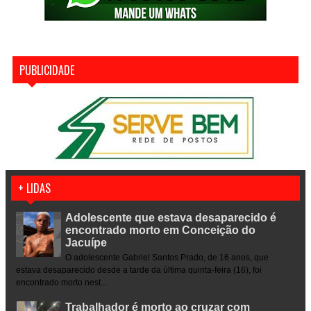
PUBLICIDADE
+ LIDAS
Adolescente que estava desaparecido é
encontrado morto em Conceição do
Jacuípe
O adolescente Gabriel Santos Prado, de 16 anos, que
estava desaparecido desde a tarde da última quinta-feira (16), foi
encontrado morto nest...
Trabalhador é morto ao cruzar com