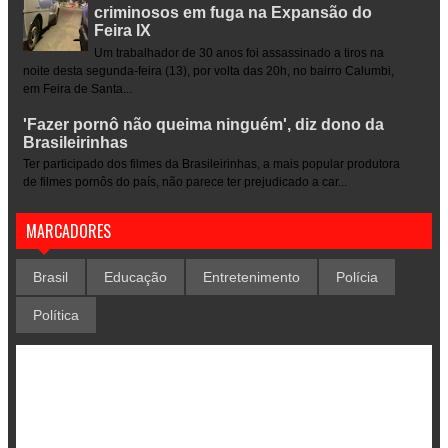
criminosos em fuga na Expansão do
Feira IX
Um trabalhador de 30 anos foi assassinado a tiros na
noite desta segunda-feira (13), por volta das 20h, no bairro Calumbi,
em Feira de Santa...
'Fazer pornô não queima ninguém', diz dono da
Brasileirinhas
Ter participado dos filmes da Brasileirinhas, a mais popular produtora
de filmes pornôs do país, não parece ter prejudicado a car...
MARCADORES
Brasil
Educação
Entretenimento
Polícia
Política