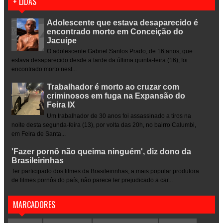
+ LIDAS
Adolescente que estava desaparecido é
encontrado morto em Conceição do
Jacuípe
O adolescente Gabriel Santos Prado, de 16 anos, que
estava desaparecido desde a tarde da última quinta-feira (16), foi
encontrado morto nest...
Trabalhador é morto ao cruzar com
criminosos em fuga na Expansão do
Feira IX
Um trabalhador de 30 anos foi assassinado a tiros na
noite desta segunda-feira (13), por volta das 20h, no bairro Calumbi,
em Feira de Santa...
'Fazer pornô não queima ninguém', diz dono da
Brasileirinhas
Ter participado dos filmes da Brasileirinhas, a mais popular produtora
de filmes pornôs do país, não parece ter prejudicado a car...
MARCADORES