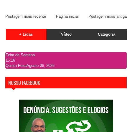
Postagem mais recente
Página inicial
Postagem mais antiga
+ Lidas
Vídeo
Categoria
Feira de Santana
15:16
Quinta-Feira
Agosto 06, 2026
NOSSO FACEBOOK