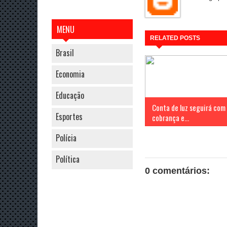
MENU
RELATED POSTS
Brasil
Economia
Educação
Conta de luz seguirá com
Esportes
cobrança e...
Polícia
Política
0 comentários: