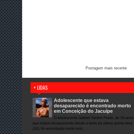
Postagem mais recente
+ LIDAS
Adolescente que estava
desaparecido é encontrado morto
em Conceição do Jacuípe
O adolescente Gabriel Santos Prado, de 16 anos
que estava desaparecido desde a tarde da última quinta-feira
(16), foi encontrado morto nest...