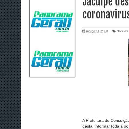
Jacuípe de
coronaviru
março 14, 2020
Noticias
𝗡𝗼𝘁𝗮 𝗱𝗲 
A Prefeitura de Conceiçã
desta, informar toda a po