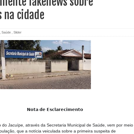
smente fakenews sobre
s na cidade
,
Saúde
,
Slider
𝘀𝗰𝗹𝗮𝗿𝗲𝗰𝗶𝗺𝗲𝗻𝘁𝗼
o do Jacuípe, através da Secretaria Municipal de Saúde, vem por meio
pulação, que a notícia veiculada sobre a primeira suspeita de