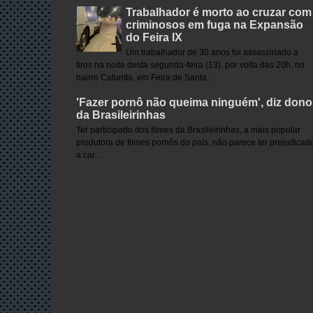
Trabalhador é morto ao cruzar com
criminosos em fuga na Expansão
do Feira IX
Um trabalhador de 30 anos foi assassinado a
tiros na noite desta segunda-feira (13), por volta das 20h, no
bairro Calumbi, em Feira de Santa...
'Fazer pornô não queima ninguém', diz dono
da Brasileirinhas
Ter participado dos filmes da Brasileirinhas, a mais popular
produtora de filmes pornôs do país, não parece ter prejudicad
a car...