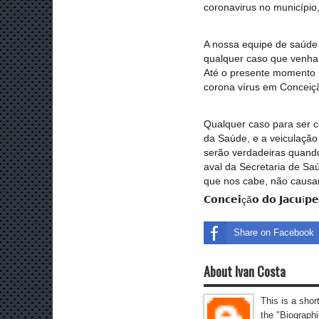
coronavirus no município
A nossa equipe de saúde e
qualquer caso que venha 
Até o presente momento 
corona vírus em Conceiç
Qualquer caso para ser cl
da Saúde, e a veiculação
serão verdadeiras quando
aval da Secretaria de Saú
que nos cabe, não causa
𝗖𝗼𝗻𝗰𝗲𝗶çã𝗼 𝗱𝗼 𝗝𝗮𝗰𝘂í𝗽
Share on Facebook
About Ivan Costa
This is a shor
the "Biographi