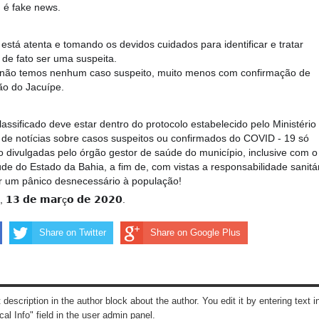
, é fake news.
stá atenta e tomando os devidos cuidados para identificar e tratar
de fato ser uma suspeita.
não temos nenhum caso suspeito, muito menos com confirmação de
ão do Jacuípe.
assificado deve estar dentro do protocolo estabelecido pelo Ministério
 de notícias sobre casos suspeitos ou confirmados do COVID - 19 só
 divulgadas pelo órgão gestor de saúde do município, inclusive com o
de do Estado da Bahia, a fim de, com vistas a responsabilidade sanitá
r um pânico desnecessário à população!
, 𝟭𝟯 𝗱𝗲 𝗺𝗮𝗿ç𝗼 𝗱𝗲 𝟮𝟬𝟮𝟬.
Share on Twitter
Share on Google Plus
t description in the author block about the author. You edit it by entering text i
cal Info" field in the user admin panel.