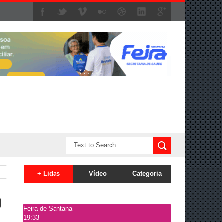
+ Lidas
Vídeo
Categoria
o
Feira de Santana
19:33