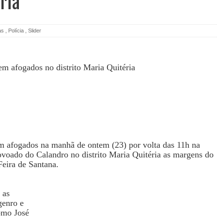
ria
as
,
Polícia
,
Slider
 afogados na manhã de ontem (23) por volta das 11h na
voado do Calandro no distrito Maria Quitéria as margens do
eira de Santana.
 as
genro e
omo José