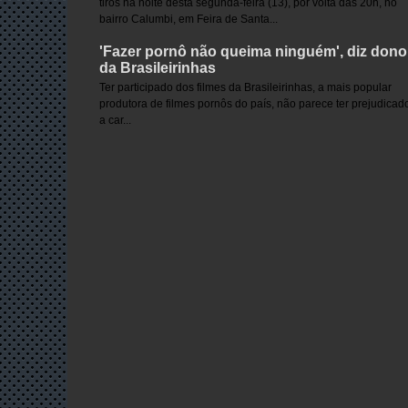
tiros na noite desta segunda-feira (13), por volta das 20h, no
bairro Calumbi, em Feira de Santa...
'Fazer pornô não queima ninguém', diz dono
da Brasileirinhas
Ter participado dos filmes da Brasileirinhas, a mais popular
produtora de filmes pornôs do país, não parece ter prejudicad
a car...