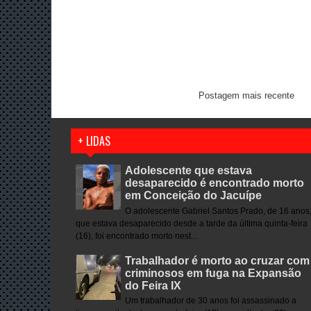
Postagem mais recente
+ LIDAS
Adolescente que estava
desaparecido é encontrado morto
em Conceição do Jacuípe
O adolescente Gabriel Santos Prado, de 16 anos
que estava desaparecido desde a tarde da última quinta-feira
(16), foi encontrado morto nest...
Trabalhador é morto ao cruzar com
criminosos em fuga na Expansão
do Feira IX
Um trabalhador de 30 anos foi assassinado a