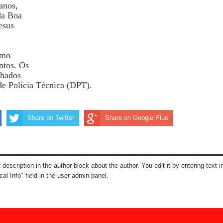
anos,
da Boa
esus
omo
ntos. Os
nhados
e Polícia Técnica (DPT).
Share on Twitter
Share on Google Plus
t description in the author block about the author. You edit it by entering text i
cal Info" field in the user admin panel.