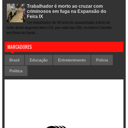
Trabalhador é morto ao cruzar com
criminosos em fuga na Expansão do
Feira IX
Um trabalhador de 30 anos foi assassinado a tiros na
noite desta segunda-feira (13), por volta das 20h, no bairro Calumbi,
em Feira de Santa...
MARCADORES
Brasil
Educação
Entretenimento
Polícia
Política