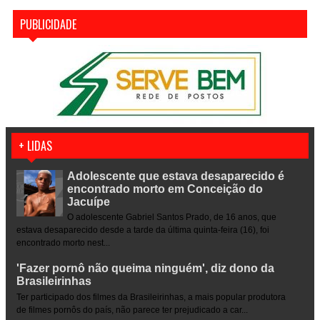
PUBLICIDADE
+ LIDAS
Adolescente que estava desaparecido é
encontrado morto em Conceição do
Jacuípe
O adolescente Gabriel Santos Prado, de 16 anos, que
estava desaparecido desde a tarde da última quinta-feira (16), foi
encontrado morto nest...
'Fazer pornô não queima ninguém', diz dono da
Brasileirinhas
Ter participado dos filmes da Brasileirinhas, a mais popular produtora
de filmes pornôs do país, não parece ter prejudicado a car...