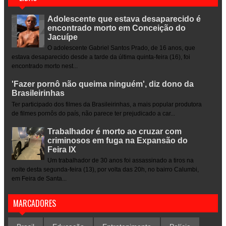
Adolescente que estava desaparecido é
encontrado morto em Conceição do
Jacuípe
O adolescente Gabriel Santos Prado, de 16 anos, que
estava desaparecido desde a tarde da última quinta-feira (16), foi
encontrado morto nest...
'Fazer pornô não queima ninguém', diz dono da
Brasileirinhas
Ter participado dos filmes da Brasileirinhas, a mais popular produtora
de filmes pornôs do país, não parece ter prejudicado a car...
Trabalhador é morto ao cruzar com
criminosos em fuga na Expansão do
Feira IX
Um trabalhador de 30 anos foi assassinado a tiros na
noite desta segunda-feira (13), por volta das 20h, no bairro Calumbi,
em Feira de Santa...
MARCADORES