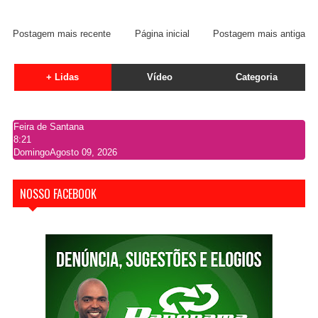
Postagem mais recente
Página inicial
Postagem mais antiga
+ Lidas
Vídeo
Categoria
Feira de Santana
8:21
Domingo
Agosto 09, 2026
NOSSO FACEBOOK