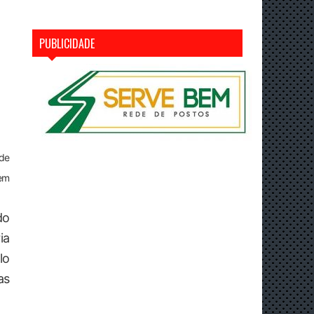
PUBLICIDADE
 de
 em
do
ia
lo
as