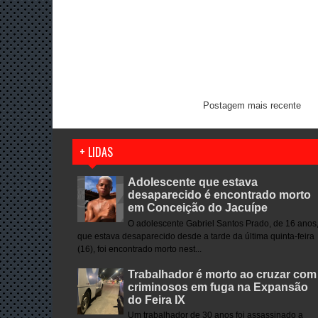
Postagem mais recente
+ LIDAS
Adolescente que estava
desaparecido é encontrado morto
em Conceição do Jacuípe
O adolescente Gabriel Santos Prado, de 16 anos
que estava desaparecido desde a tarde da última quinta-feira
(16), foi encontrado morto nest...
Trabalhador é morto ao cruzar com
criminosos em fuga na Expansão
do Feira IX
Um trabalhador de 30 anos foi assassinado a