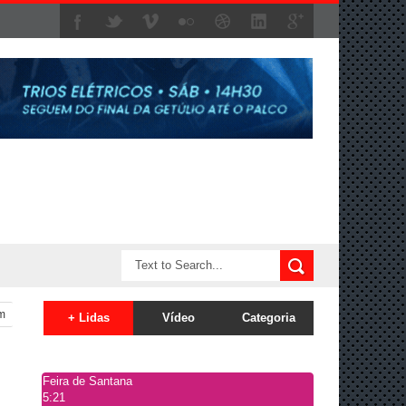
em
+ Lidas
Vídeo
Categoria
Feira de Santana
5:21