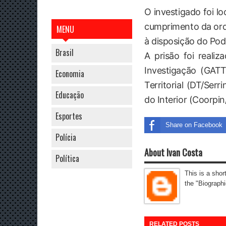
O investigado foi lo
cumprimento da orde
MENU
à disposição do Pode
Brasil
A prisão foi reali
Investigação (GATT
Economia
Territorial (DT/Ser
Educação
do Interior (Coorpin
Esportes
Share on Facebook
Polícia
About Ivan Costa
Política
This is a shor
the "Biographi
RELATED POSTS