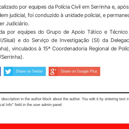
calizado por equipes da Polícia Civil em Serrinha e, após
m judicial, foi conduzido à unidade policial, e permane
r Judiciário.
zada por equipes do Grupo de Apoio Tático e Técnico
I/Sisal) e do Serviço de Investigação (SI) da Delegac
rinha), vinculados à 15ª Coordenadoria Regional de Políc
/Serrinha).
Share on Twitter
Share on Google Plus
t description in the author block about the author. You edit it by entering text i
cal Info" field in the user admin panel.