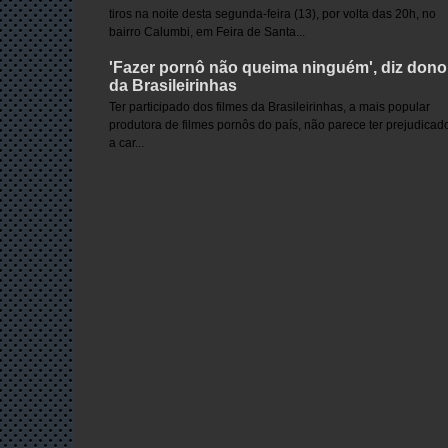
tiros na noite desta segunda-feira (13), por volta das 20h, no
bairro Calumbi, em Feira de Santa...
'Fazer pornô não queima ninguém', diz dono
da Brasileirinhas
Ter participado dos filmes da Brasileirinhas, a mais popular
produtora de filmes pornôs do país, não parece ter prejudicad
a car...