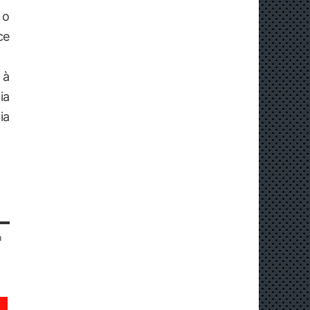
 o
ce
 à
ia
ia
n