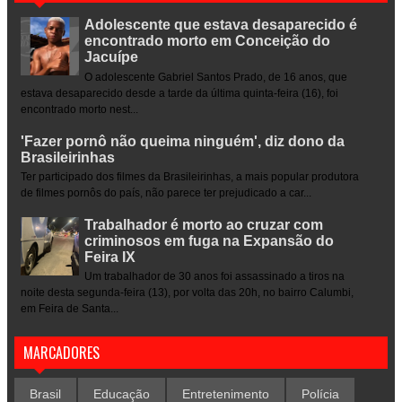
Adolescente que estava desaparecido é
encontrado morto em Conceição do
Jacuípe
O adolescente Gabriel Santos Prado, de 16 anos, que
estava desaparecido desde a tarde da última quinta-feira (16), foi
encontrado morto nest...
'Fazer pornô não queima ninguém', diz dono da
Brasileirinhas
Ter participado dos filmes da Brasileirinhas, a mais popular produtora
de filmes pornôs do país, não parece ter prejudicado a car...
Trabalhador é morto ao cruzar com
criminosos em fuga na Expansão do
Feira IX
Um trabalhador de 30 anos foi assassinado a tiros na
noite desta segunda-feira (13), por volta das 20h, no bairro Calumbi,
em Feira de Santa...
MARCADORES
Brasil
Educação
Entretenimento
Polícia