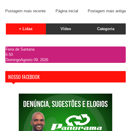
Postagem mais recente
Página inicial
Postagem mais antiga
+ Lidas
Vídeo
Categoria
Feira de Santana
6:50
Domingo
Agosto 09, 2026
NOSSO FACEBOOK