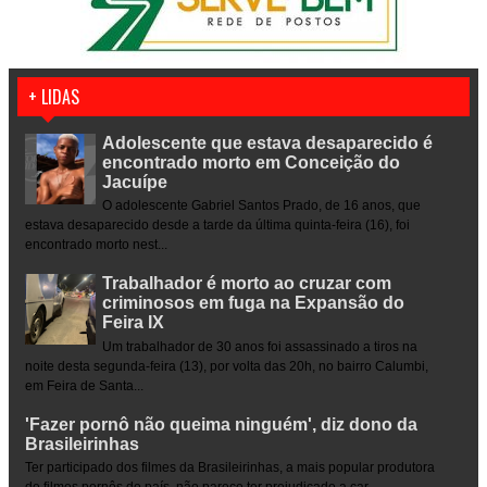
+ LIDAS
Adolescente que estava desaparecido é
encontrado morto em Conceição do
Jacuípe
O adolescente Gabriel Santos Prado, de 16 anos, que
estava desaparecido desde a tarde da última quinta-feira (16), foi
encontrado morto nest...
Trabalhador é morto ao cruzar com
criminosos em fuga na Expansão do
Feira IX
Um trabalhador de 30 anos foi assassinado a tiros na
noite desta segunda-feira (13), por volta das 20h, no bairro Calumbi,
em Feira de Santa...
'Fazer pornô não queima ninguém', diz dono da
Brasileirinhas
Ter participado dos filmes da Brasileirinhas, a mais popular produtora
de filmes pornôs do país, não parece ter prejudicado a car...