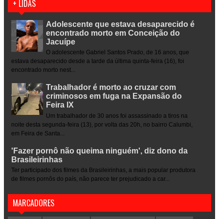
+ LIDAS
Adolescente que estava desaparecido é
encontrado morto em Conceição do
Jacuípe
O adolescente Gabriel Santos Prado, de 16 anos, que
estava desaparecido desde a tarde da última quinta-feira (16), foi
encontrado morto nest...
Trabalhador é morto ao cruzar com
criminosos em fuga na Expansão do
Feira IX
Um trabalhador de 30 anos foi assassinado a tiros na
noite desta segunda-feira (13), por volta das 20h, no bairro Calumbi,
em Feira de Santa...
'Fazer pornô não queima ninguém', diz dono da
Brasileirinhas
Ter participado dos filmes da Brasileirinhas, a mais popular produtora
de filmes pornôs do país, não parece ter prejudicado a car...
MARCADORES