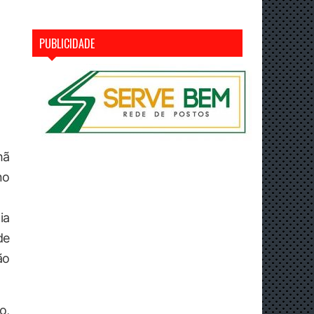
PUBLICIDADE
hã
no
ia
de
ão
o,