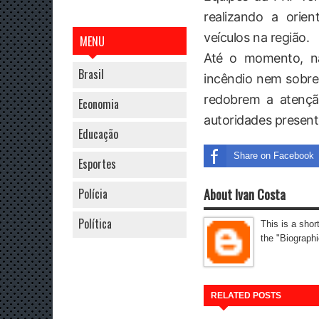
realizando a orie
veículos na região.
MENU
Até o momento, nã
Brasil
incêndio nem sobre
redobrem a atençã
Economia
autoridades presente
Educação
Share on Facebook
Esportes
About Ivan Costa
Polícia
Política
This is a shor
the "Biographi
RELATED POSTS