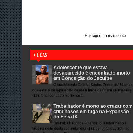
Postagem mais recente
+ LIDAS
Adolescente que estava
desaparecido é encontrado morto
em Conceição do Jacuípe
O adolescente Gabriel Santos Prado, de 16 anos
que estava desaparecido desde a tarde da última quinta-feira
(16), foi encontrado morto nest...
Trabalhador é morto ao cruzar com
criminosos em fuga na Expansão
do Feira IX
Um trabalhador de 30 anos foi assassinado a
tiros na noite desta segunda-feira (13), por volta das 20h, no