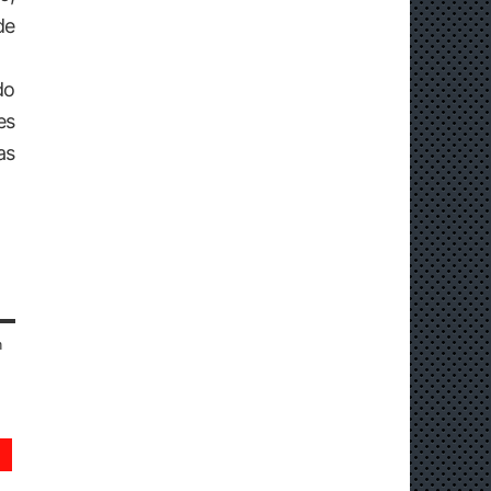
de
do
es
as
n