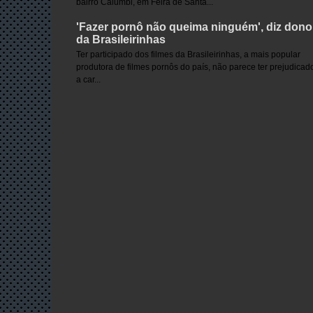
bairro Calumbi, em Feira de Santa...
'Fazer pornô não queima ninguém', diz dono
da Brasileirinhas
Ter participado dos filmes da Brasileirinhas, a mais popular
produtora de filmes pornôs do país, não parece ter prejudicad
a car...