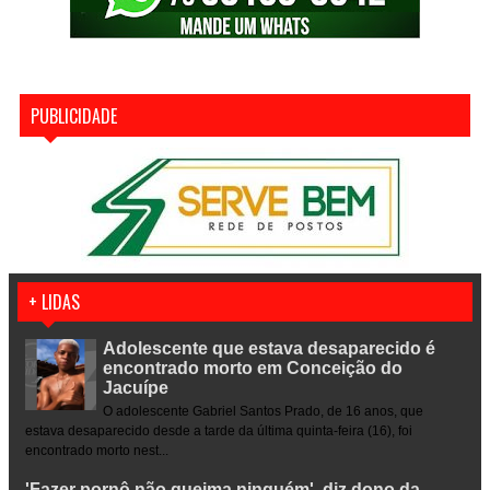
PUBLICIDADE
+ LIDAS
Adolescente que estava desaparecido é
encontrado morto em Conceição do
Jacuípe
O adolescente Gabriel Santos Prado, de 16 anos, que
estava desaparecido desde a tarde da última quinta-feira (16), foi
encontrado morto nest...
'Fazer pornô não queima ninguém', diz dono da