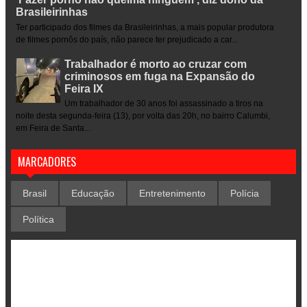
Brasileirinhas
Ter participado dos filmes da Brasileirinhas, a mais popular produtora
de filmes pornôs do país, não parece ter prejudicado a car...
Trabalhador é morto ao cruzar com
criminosos em fuga na Expansão do
Feira IX
Um trabalhador de 30 anos foi assassinado a tiros na
noite desta segunda-feira (13), por volta das 20h, no bairro Calumbi,
em Feira de Santa...
MARCADORES
Brasil
Educação
Entretenimento
Polícia
Política