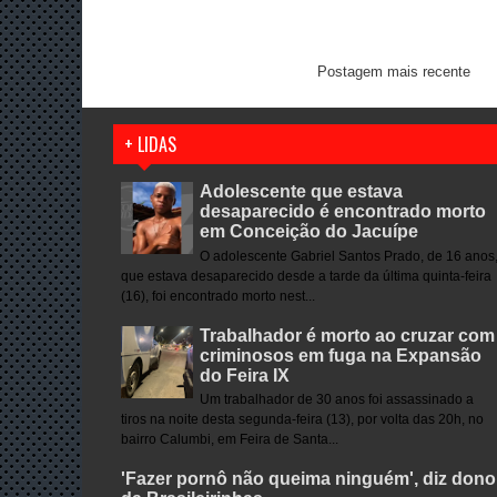
Postagem mais recente
+ LIDAS
Adolescente que estava
desaparecido é encontrado morto
em Conceição do Jacuípe
O adolescente Gabriel Santos Prado, de 16 anos
que estava desaparecido desde a tarde da última quinta-feira
(16), foi encontrado morto nest...
Trabalhador é morto ao cruzar com
criminosos em fuga na Expansão
do Feira IX
Um trabalhador de 30 anos foi assassinado a
tiros na noite desta segunda-feira (13), por volta das 20h, no
bairro Calumbi, em Feira de Santa...
'Fazer pornô não queima ninguém', diz dono