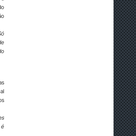
do
ão
Só
de
do
as
al
os
es
 é