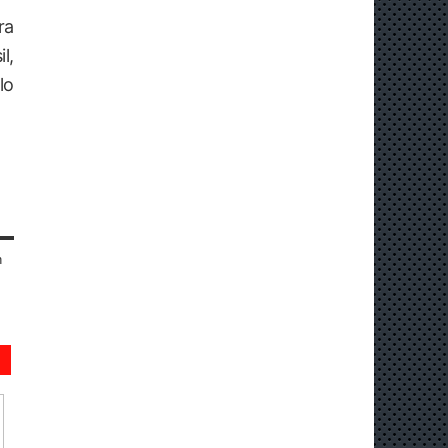
ra
l,
lo
n