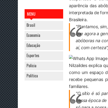
aparência das abób
interpretada de fo
MENU
Brasileira.
Brasil
"Plantamos, sim
que agora a gen
Economia
abóboras na cor
Educação
aí, com certeza"
Esportes
Polícia
Nilzaildes explica 
como um espaço de 
Política
recebe pequenas p
familiares.
"O sítio é só p
nessa época de 
só para a nossa