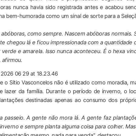
oras nunca havia sido registrada antes e acabou sen
rma bem-humorada como um sinal de sorte para a Seleç
, abóboras, como sempre. Nascem abóboras normais. 
te chegou lá e ficou impressionada com a quantidade 
 verde e amarela. Isso nunca aconteceu. É o hexa vin
, afirmou.
que o Sítio Vasconcelos não é utilizado como moradia, m
lazer da família. Durante o período de inverno, o loc
lantações destinadas apenas ao consumo dos própri
ara passeio. A gente não mora lá. A gente faz plantaçõ
inverno e sempre planta alguma coisa para colher. Mas
 alimentação mesmo, nada para venda", destacou.