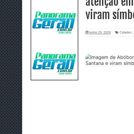
atenção em 
viram símbo
junho 29, 2026
Cidades