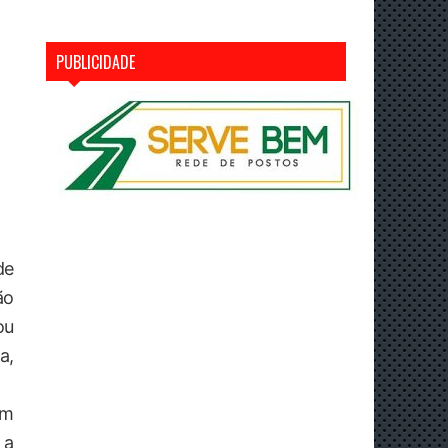
PUBLICIDADE
de
ão
ou
a,
em
 a