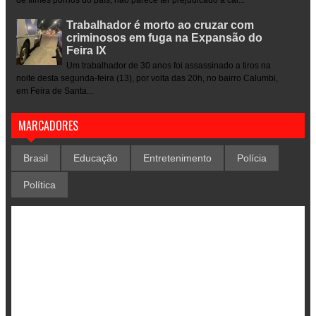
Trabalhador é morto ao cruzar com
criminosos em fuga na Expansão do
Feira IX
Um trabalhador de 30 anos foi assassinado a tiros na
noite desta segunda-feira (13), por volta das 20h, no bairro Calumbi,
em Feira de Santa...
MARCADORES
Brasil
Educação
Entretenimento
Polícia
Política