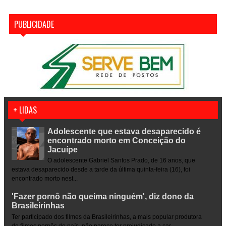
PUBLICIDADE
+ LIDAS
Adolescente que estava desaparecido é
encontrado morto em Conceição do
Jacuípe
O adolescente Gabriel Santos Prado, de 16 anos, que
estava desaparecido desde a tarde da última quinta-feira (16), foi
encontrado morto nest...
'Fazer pornô não queima ninguém', diz dono da
Brasileirinhas
Ter participado dos filmes da Brasileirinhas, a mais popular produtora
de filmes pornôs do país, não parece ter prejudicado a car...