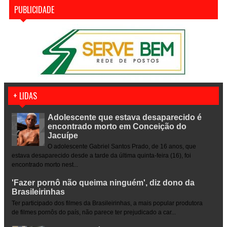
PUBLICIDADE
+ LIDAS
Adolescente que estava desaparecido é
encontrado morto em Conceição do
Jacuípe
O adolescente Gabriel Santos Prado, de 16 anos, que
estava desaparecido desde a tarde da última quinta-feira (16), foi
encontrado morto nest...
'Fazer pornô não queima ninguém', diz dono da
Brasileirinhas
Ter participado dos filmes da Brasileirinhas, a mais popular produtora
de filmes pornôs do país, não parece ter prejudicado a car...