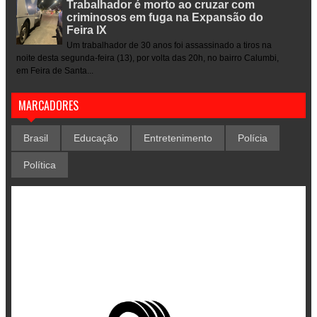
Trabalhador é morto ao cruzar com
criminosos em fuga na Expansão do
Feira IX
Um trabalhador de 30 anos foi assassinado a tiros na
noite desta segunda-feira (13), por volta das 20h, no bairro Calumbi,
em Feira de Santa...
MARCADORES
Brasil
Educação
Entretenimento
Polícia
Política