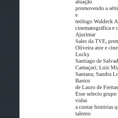
atuação
promovendo a séti
e
teólogo Waldeck Al
cinematográfica e 
Ajurimar
Sales da TVE, prem
Oliveira ator e cin
Lucky
Santiago de Salvad
Camaçari; Luiz Mig
Santana; Sandra L
Bastos
de Lauro de Freita
Esse selecto grupo
vidas
a contar histórias
talento