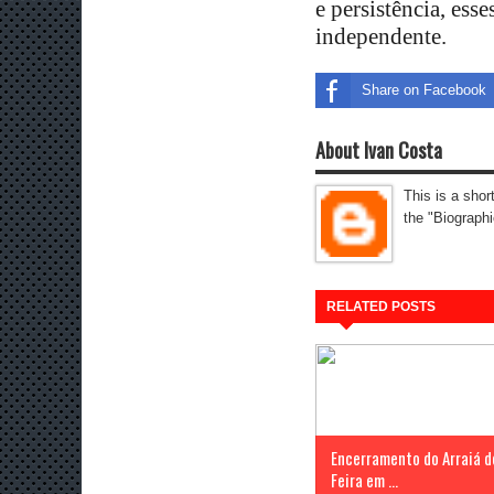
e persistência, ess
independente.
Share on Facebook
About Ivan Costa
This is a shor
the "Biographi
RELATED POSTS
Encerramento do Arraiá d
Feira em ...