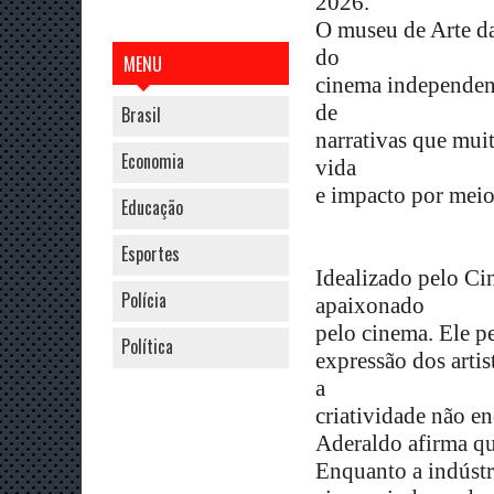
2026.
O museu de Arte d
do
MENU
cinema independent
de
Brasil
narrativas que mui
Economia
vida
e impacto por meio
Educação
Esportes
Idealizado pelo Ci
Polícia
apaixonado
pelo cinema. Ele p
Política
expressão dos arti
a
criatividade não en
Aderaldo afirma qu
Enquanto a indústri