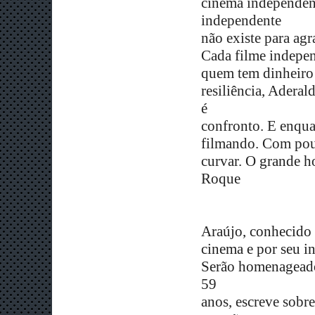
cinema independent
independente
não existe para agr
Cada filme independ
quem tem dinheiro 
resiliência, Aderal
é
confronto. E enquan
filmando. Com pouc
curvar.
O grande ho
Roque
Araújo,
conhecido 
cinema e por seu i
Serão homenageados
59
anos, escreve sobre