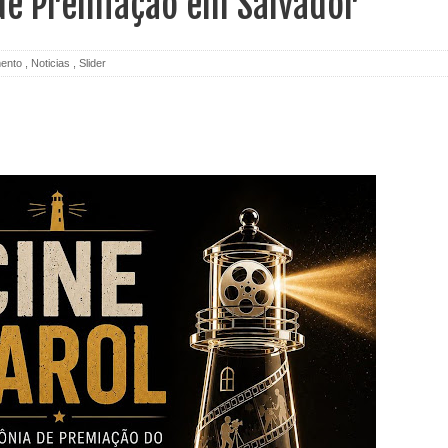
de Premiação em Salvador
mento
,
Noticias
,
Slider