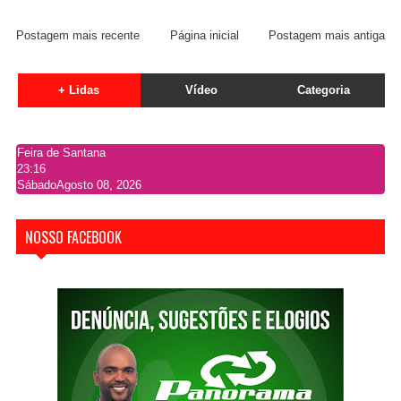
Postagem mais recente
Página inicial
Postagem mais antiga
+ Lidas
Vídeo
Categoria
Feira de Santana
23:16
Sábado
Agosto 08, 2026
NOSSO FACEBOOK