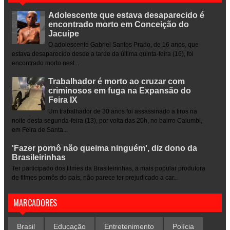
Adolescente que estava desaparecido é
encontrado morto em Conceição do
Jacuípe
O adolescente Gabriel Santos Prado, de 16 anos, que
estava desaparecido desde a tarde da última quinta-feira (16), foi
encontrado morto nest...
Trabalhador é morto ao cruzar com
criminosos em fuga na Expansão do
Feira IX
Um trabalhador de 30 anos foi assassinado a tiros na
noite desta segunda-feira (13), por volta das 20h, no bairro Calumbi,
em Feira de Santa...
'Fazer pornô não queima ninguém', diz dono da
Brasileirinhas
Ter participado dos filmes da Brasileirinhas, a mais popular produtora
de filmes pornôs do país, não parece ter prejudicado a car...
MARCADORES
Brasil
Educação
Entretenimento
Polícia