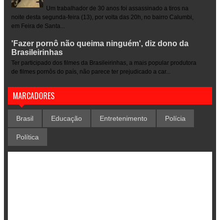
Um trabalhador de 30 anos foi assassinado a tiros na
noite desta segunda-feira (13), por volta das 20h, no bairro Calumbi,
em Feira de Santa...
'Fazer pornô não queima ninguém', diz dono da
Brasileirinhas
Ter participado dos filmes da Brasileirinhas, a mais popular produtora
de filmes pornôs do país, não parece ter prejudicado a car...
MARCADORES
Brasil
Educação
Entretenimento
Polícia
Política