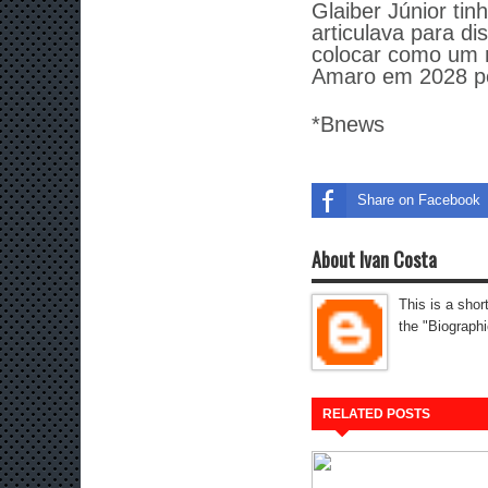
Glaiber Júnior tin
articulava para d
colocar como um n
Amaro em 2028 pe
*Bnews
Share on Facebook
About Ivan Costa
This is a shor
the "Biographi
RELATED POSTS