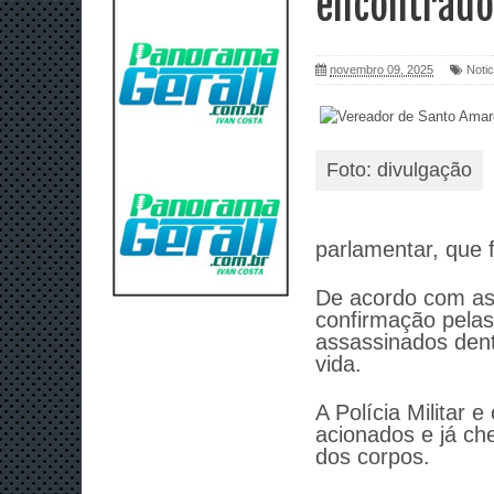
encontrado
novembro 09, 2025
Notic
Foto: divulgação
parlamentar, que f
De acordo com as 
confirmação pelas
assassinados den
vida.
A Polícia Militar
acionados e já ch
dos corpos.