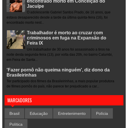
encontrado morto em Conceição do
Jacuípe
O adolescente Gabriel Santos Prado, de 16 anos, que
estava desaparecido desde a tarde da última quinta-feira (16), foi
encontrado morto nest...
Trabalhador é morto ao cruzar com
criminosos em fuga na Expansão do
Feira IX
Um trabalhador de 30 anos foi assassinado a tiros na
noite desta segunda-feira (13), por volta das 20h, no bairro Calumbi,
em Feira de Santa...
'Fazer pornô não queima ninguém', diz dono da
Brasileirinhas
Ter participado dos filmes da Brasileirinhas, a mais popular produtora
de filmes pornôs do país, não parece ter prejudicado a car...
MARCADORES
Brasil
Educação
Entretenimento
Polícia
Política