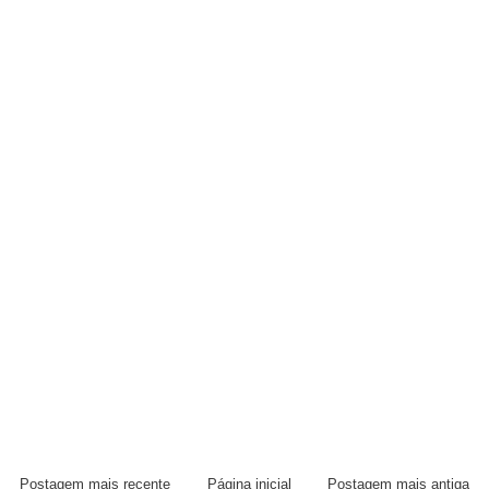
Postagem mais recente
Página inicial
Postagem mais antiga