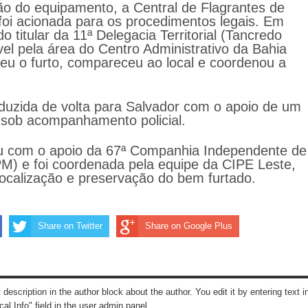
ção do equipamento, a Central de Flagrantes de
foi acionada para os procedimentos legais. Em
o titular da 11ª Delegacia Territorial (Tancredo
el pela área do Centro Administrativo da Bahia
eu o furto, compareceu ao local e coordenou a
duzida de volta para Salvador com o apoio de um
sob acompanhamento policial.
u com o apoio da 67ª Companhia Independente de
IPM) e foi coordenada pela equipe da CIPE Leste,
localização e preservação do bem furtado.
Share on Twitter
Share on Google Plus
t description in the author block about the author. You edit it by entering text i
cal Info" field in the user admin panel.