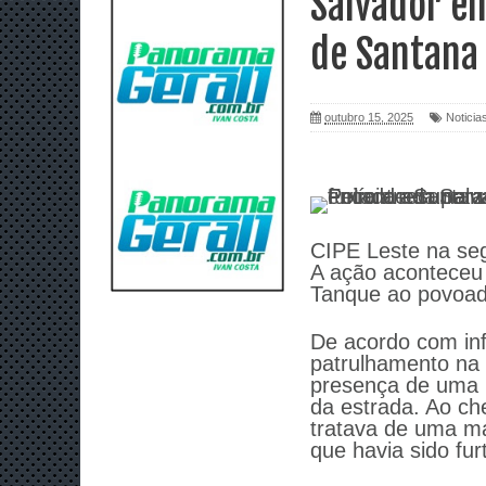
Salvador en
de Santana
outubro 15, 2025
Noticia
CIPE Leste na seg
A ação aconteceu p
Tanque ao povoado
De acordo com inf
patrulhamento na 
presença de uma
da estrada. Ao che
tratava de uma má
que havia sido fur