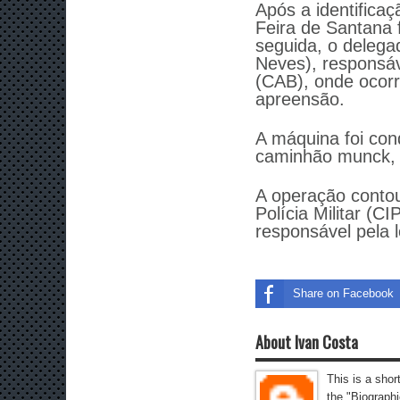
Após a identifica
Feira de Santana 
seguida, o delegad
Neves), responsáv
(CAB), onde ocorr
apreensão.
A máquina foi con
caminhão munck, 
A operação conto
Polícia Militar (C
responsável pela 
Share on Facebook
About Ivan Costa
This is a shor
the "Biographi