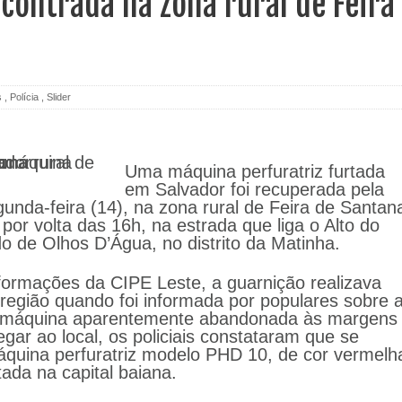
contrada na zona rural de Feira
s
,
Polícia
,
Slider
Uma máquina perfuratriz furtada
em Salvador foi recuperada pela
unda-feira (14), na zona rural de Feira de Santan
or volta das 16h, na estrada que liga o Alto do
 de Olhos D’Água, no distrito da Matinha.
ormações da CIPE Leste, a guarnição realizava
região quando foi informada por populares sobre 
 máquina aparentemente abandonada às margens
gar ao local, os policiais constataram que se
quina perfuratriz modelo PHD 10, de cor vermelh
tada na capital baiana.