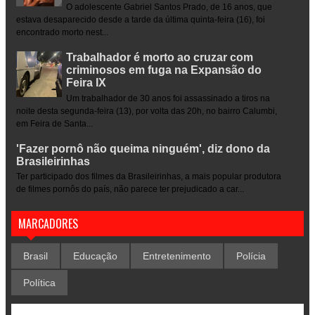
O adolescente Gabriel Santos Prado, de 16 anos, que
estava desaparecido desde a tarde da última quinta-feira (16), foi
encontrado morto nest...
Trabalhador é morto ao cruzar com
criminosos em fuga na Expansão do
Feira IX
Um trabalhador de 30 anos foi assassinado a tiros na
noite desta segunda-feira (13), por volta das 20h, no bairro Calumbi,
em Feira de Santa...
'Fazer pornô não queima ninguém', diz dono da
Brasileirinhas
Ter participado dos filmes da Brasileirinhas, a mais popular produtora
de filmes pornôs do país, não parece ter prejudicado a car...
MARCADORES
Brasil
Educação
Entretenimento
Polícia
Política