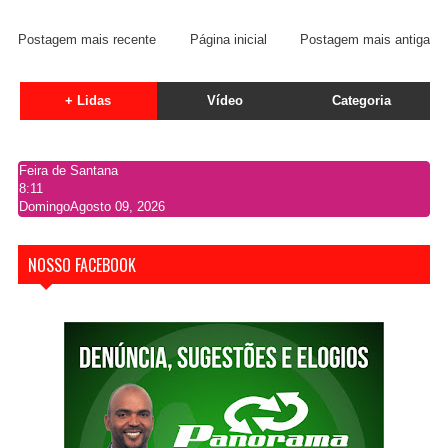
Postagem mais recente
Página inicial
Postagem mais antiga
+ Lidas
Vídeo
Categoria
Feira de Santana
8:11
Domingo
Agosto 09, 2026
NOSSO FACEBOOK