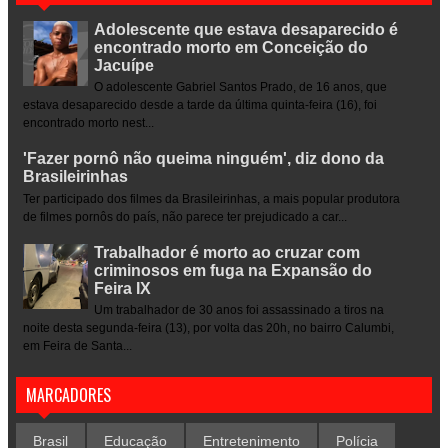
Adolescente que estava desaparecido é
encontrado morto em Conceição do
Jacuípe
O adolescente Gabriel Santos Prado, de 16 anos, que
estava desaparecido desde a tarde da última quinta-feira (16), foi
encontrado morto nest...
'Fazer pornô não queima ninguém', diz dono da
Brasileirinhas
Ter participado dos filmes da Brasileirinhas, a mais popular produtora
de filmes pornôs do país, não parece ter prejudicado a car...
Trabalhador é morto ao cruzar com
criminosos em fuga na Expansão do
Feira IX
Um trabalhador de 30 anos foi assassinado a tiros na
noite desta segunda-feira (13), por volta das 20h, no bairro Calumbi,
em Feira de Santa...
MARCADORES
Brasil
Educação
Entretenimento
Polícia