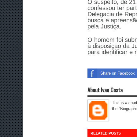
O suspeito, de 21 
confessou ter par
Delegacia de Rep
busca e apreensão
pela Justiça.
O homem foi subme
à disposição da Ju
para identificar e
Share on Facebook
About Ivan Costa
This is a shor
the "Biographi
RELATED POSTS