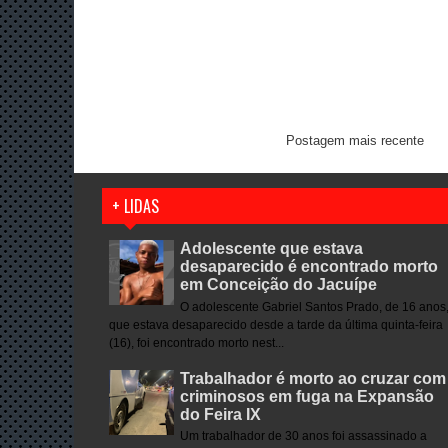
Postagem mais recente
+ LIDAS
Adolescente que estava
desaparecido é encontrado morto
em Conceição do Jacuípe
O adolescente Gabriel Santos Prado, de 16 anos
que estava desaparecido desde a tarde da última quinta-feira
(16), foi encontrado morto nest...
Trabalhador é morto ao cruzar com
criminosos em fuga na Expansão
do Feira IX
Um trabalhador de 30 anos foi assassinado a