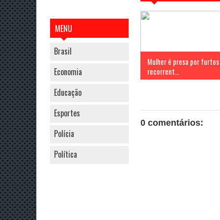
MENU
Brasil
Mulher é presa por furtos
Economia
recorrent...
Educação
Esportes
0 comentários:
Polícia
Política