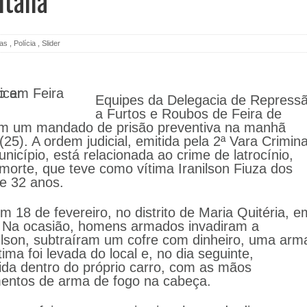
ntana
ias
,
Polícia
,
Slider
Equipes da Delegacia de Repress
a Furtos e Roubos de Feira de
m um mandado de prisão preventiva na manhã
 (25). A ordem judicial, emitida pela 2ª Vara Crimina
icípio, está relacionada ao crime de latrocínio,
morte, que teve como vítima Iranilson Fiuza dos
de 32 anos.
 18 de fevereiro, no distrito de Maria Quitéria, e
. Na ocasião, homens armados invadiram a
nilson, subtraíram um cofre com dinheiro, uma arm
tima foi levada do local e, no dia seguinte,
da dentro do próprio carro, com as mãos
mentos de arma de fogo na cabeça.