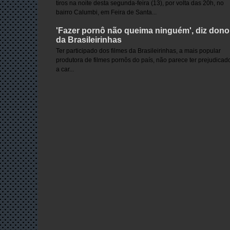
tiros na noite desta segunda-feira (13), por volta das 20h, no
bairro Calumbi, em Feira de Santa...
'Fazer pornô não queima ninguém', diz dono
da Brasileirinhas
Ter participado dos filmes da Brasileirinhas, a mais popular
produtora de filmes pornôs do país, não parece ter prejudicad
a car...