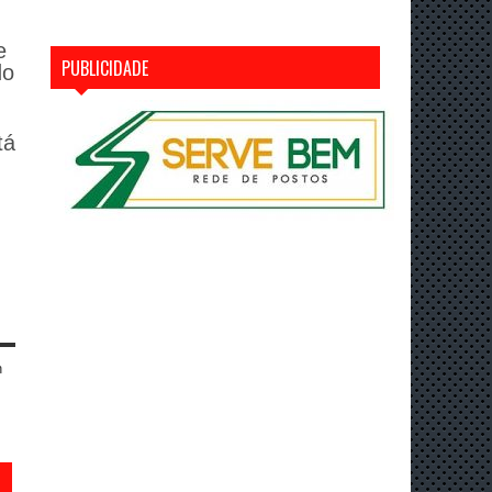
e
PUBLICIDADE
do
tá
n