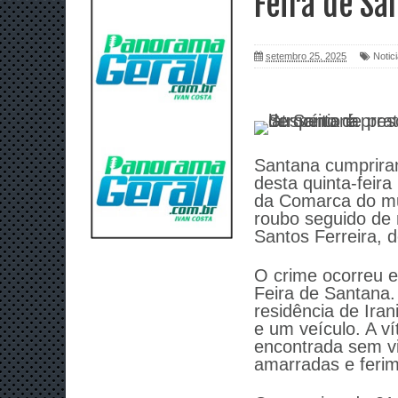
Feira de Sa
setembro 25, 2025
Notic
Santana cumprira
desta quinta-feira
da Comarca do mun
roubo seguido de 
Santos Ferreira, 
O crime ocorreu em
Feira de Santana
residência de Ira
e um veículo. A ví
encontrada sem vi
amarradas e feri