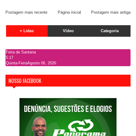
Postagem mais recente
Página inicial
Postagem mais antiga
+ Lidas
Vídeo
Categoria
Feira de Santana
5:17
Quinta-Feira
Agosto 06, 2026
NOSSO FACEBOOK