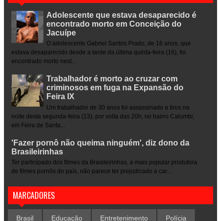
Adolescente que estava desaparecido é
encontrado morto em Conceição do
Jacuípe
O adolescente Gabriel Santos Prado, de 16 anos, que
estava desaparecido desde a tarde da última quinta-feira (16), foi
encontrado morto nest...
Trabalhador é morto ao cruzar com
criminosos em fuga na Expansão do
Feira IX
Um trabalhador de 30 anos foi assassinado a tiros na
noite desta segunda-feira (13), por volta das 20h, no bairro Calumbi,
em Feira de Santa...
'Fazer pornô não queima ninguém', diz dono da
Brasileirinhas
Ter participado dos filmes da Brasileirinhas, a mais popular produtora
de filmes pornôs do país, não parece ter prejudicado a car...
MARCADORES
Brasil
Educação
Entretenimento
Polícia