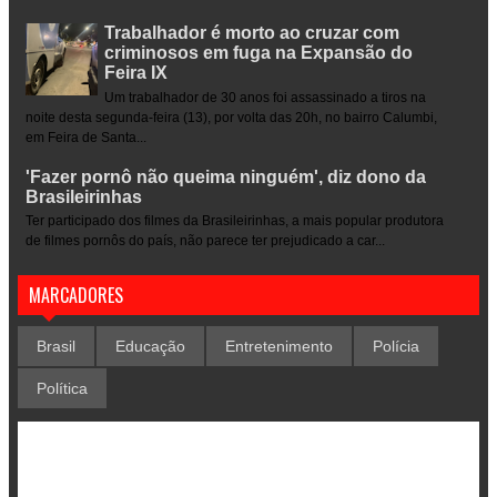
Trabalhador é morto ao cruzar com
criminosos em fuga na Expansão do
Feira IX
Um trabalhador de 30 anos foi assassinado a tiros na
noite desta segunda-feira (13), por volta das 20h, no bairro Calumbi,
em Feira de Santa...
'Fazer pornô não queima ninguém', diz dono da
Brasileirinhas
Ter participado dos filmes da Brasileirinhas, a mais popular produtora
de filmes pornôs do país, não parece ter prejudicado a car...
MARCADORES
Brasil
Educação
Entretenimento
Polícia
Política