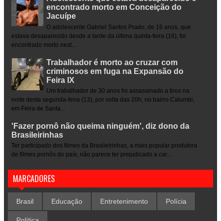
encontrado morto em Conceição do
Jacuípe
O adolescente Gabriel Santos Prado, de 16 anos, que
estava desaparecido desde a tarde da última quinta-feira (16), foi
encontrado morto nest...
Trabalhador é morto ao cruzar com
criminosos em fuga na Expansão do
Feira IX
Um trabalhador de 30 anos foi assassinado a tiros na
noite desta segunda-feira (13), por volta das 20h, no bairro Calumbi,
em Feira de Santa...
'Fazer pornô não queima ninguém', diz dono da
Brasileirinhas
Ter participado dos filmes da Brasileirinhas, a mais popular produtora
de filmes pornôs do país, não parece ter prejudicado a car...
MARCADORES
Brasil
Educação
Entretenimento
Polícia
Política