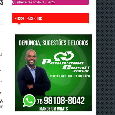
s
Quinta-Feira
Agosto 06, 2026
NOSSO FACEBOOK
u
s
.
,
 é
ue