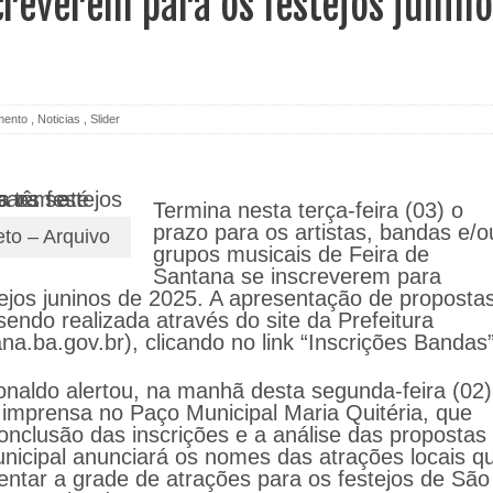
creverem para os festejos junino
mento
,
Noticias
,
Slider
Termina nesta terça-feira (03) o
prazo para os artistas, bandas e/o
eto – Arquivo
grupos musicais de Feira de
Santana se inscreverem para
stejos juninos de 2025. A apresentação de proposta
sendo realizada através do site da Prefeitura
a.ba.gov.br), clicando no link “Inscrições Bandas”
onaldo alertou, na manhã desta segunda-feira (02)
à imprensa no Paço Municipal Maria Quitéria, que
nclusão das inscrições e a análise das propostas
icipal anunciará os nomes das atrações locais q
tar a grade de atrações para os festejos de São