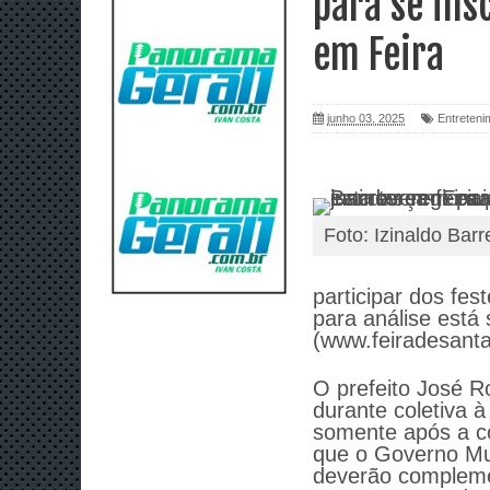
para se ins
em Feira
junho 03, 2025
Entreteni
Foto: Izinaldo Barr
participar dos fe
para análise está 
(www.feiradesantan
O prefeito José R
durante coletiva 
somente após a co
que o Governo Mun
deverão complemen