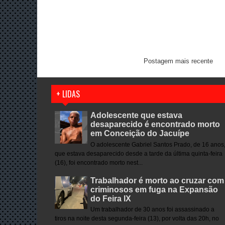
Postagem mais recente
+ LIDAS
Adolescente que estava
desaparecido é encontrado morto
em Conceição do Jacuípe
O adolescente Gabriel Santos Prado, de 16 anos
que estava desaparecido desde a tarde da última quinta-feira
(16), foi encontrado morto nest...
Trabalhador é morto ao cruzar com
criminosos em fuga na Expansão
do Feira IX
Um trabalhador de 30 anos foi assassinado a
tiros na noite desta segunda-feira (13), por volta das 20h, no