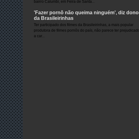
bairro Calumbi, em Feira de Santa...
'Fazer pornô não queima ninguém', diz dono
da Brasileirinhas
Ter participado dos filmes da Brasileirinhas, a mais popular
produtora de filmes pornôs do país, não parece ter prejudicad
a car...