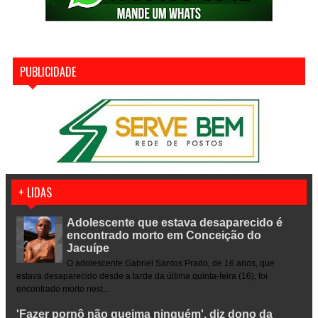
PUBLICIDADE
+ LIDAS
Adolescente que estava desaparecido é
encontrado morto em Conceição do
Jacuípe
O adolescente Gabriel Santos Prado, de 16 anos, que
estava desaparecido desde a tarde da última quinta-feira (16), foi
encontrado morto nest...
'Fazer pornô não queima ninguém', diz dono da