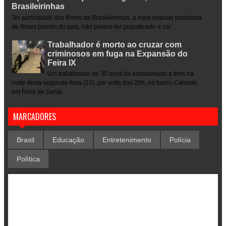
Brasileirinhas
Ter participado dos filmes da Brasileirinhas, a mais popular produtora
de filmes pornôs do país, não parece ter prejudicado a car...
Trabalhador é morto ao cruzar com
criminosos em fuga na Expansão do
Feira IX
Um trabalhador de 30 anos foi assassinado a tiros na
noite desta segunda-feira (13), por volta das 20h, no bairro Calumbi,
em Feira de Santa...
MARCADORES
Brasil
Educação
Entretenimento
Polícia
Política