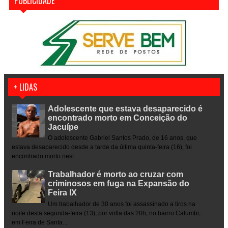
PUBLICIDADE
+ LIDAS
Adolescente que estava desaparecido é
encontrado morto em Conceição do
Jacuípe
O adolescente Gabriel Santos Prado, de 16 anos, que
estava desaparecido desde a tarde da última quinta-feira (16), foi
encontrado morto nest...
Trabalhador é morto ao cruzar com
criminosos em fuga na Expansão do
Feira IX
Um trabalhador de 30 anos foi assassinado a tiros na
noite desta segunda-feira (13), por volta das 20h, no bairro Calumbi,
em Feira de Santa...