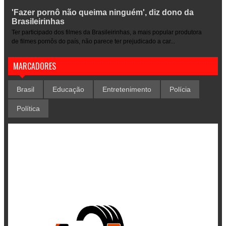
'Fazer pornô não queima ninguém', diz dono da
Brasileirinhas
Ter participado dos filmes da Brasileirinhas, a mais popular produtora
de filmes pornôs do país, não parece ter prejudicado a car...
MARCADORES
Brasil
Educação
Entretenimento
Polícia
Política