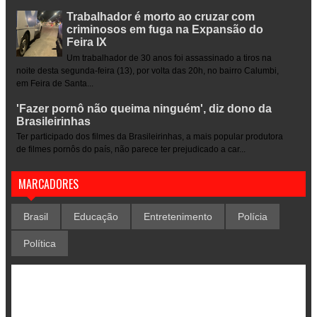
Trabalhador é morto ao cruzar com
criminosos em fuga na Expansão do
Feira IX
Um trabalhador de 30 anos foi assassinado a tiros na
noite desta segunda-feira (13), por volta das 20h, no bairro Calumbi,
em Feira de Santa...
'Fazer pornô não queima ninguém', diz dono da
Brasileirinhas
Ter participado dos filmes da Brasileirinhas, a mais popular produtora
de filmes pornôs do país, não parece ter prejudicado a car...
MARCADORES
Brasil
Educação
Entretenimento
Polícia
Política