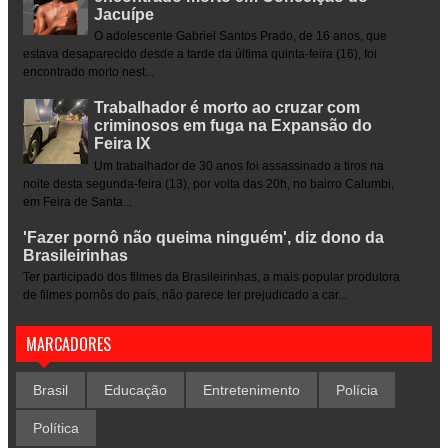
Jacuípe
O adolescente Gabriel Santos Prado, de 16 anos, que
estava desaparecido desde a tarde da última quinta-feira (16), foi
encontrado morto nest...
Trabalhador é morto ao cruzar com
criminosos em fuga na Expansão do
Feira IX
Um trabalhador de 30 anos foi assassinado a tiros na
noite desta segunda-feira (13), por volta das 20h, no bairro Calumbi,
em Feira de Santa...
'Fazer pornô não queima ninguém', diz dono da
Brasileirinhas
Ter participado dos filmes da Brasileirinhas, a mais popular produtora
de filmes pornôs do país, não parece ter prejudicado a car...
MARCADORES
Brasil
Educação
Entretenimento
Polícia
Política