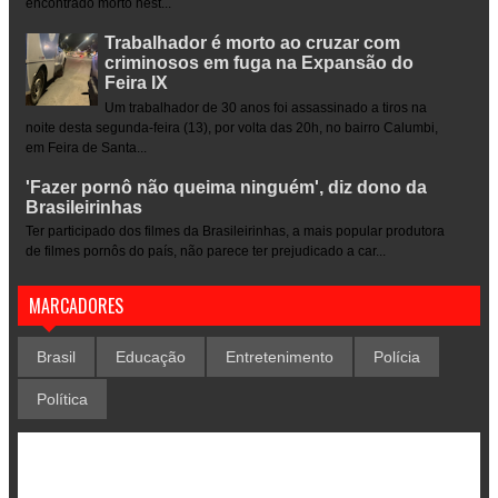
encontrado morto nest...
Trabalhador é morto ao cruzar com
criminosos em fuga na Expansão do
Feira IX
Um trabalhador de 30 anos foi assassinado a tiros na
noite desta segunda-feira (13), por volta das 20h, no bairro Calumbi,
em Feira de Santa...
'Fazer pornô não queima ninguém', diz dono da
Brasileirinhas
Ter participado dos filmes da Brasileirinhas, a mais popular produtora
de filmes pornôs do país, não parece ter prejudicado a car...
MARCADORES
Brasil
Educação
Entretenimento
Polícia
Política