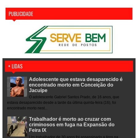
PUBLICIDADE
+ LIDAS
Adolescente que estava desaparecido é
encontrado morto em Conceição do
Jacuípe
O adolescente Gabriel Santos Prado, de 16 anos, que
estava desaparecido desde a tarde da última quinta-feira (16), foi
encontrado morto nest...
Trabalhador é morto ao cruzar com
criminosos em fuga na Expansão do
Feira IX
Um trabalhador de 30 anos foi assassinado a tiros na