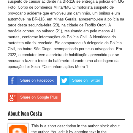
suspeito de causar acidente na BR-116 se entrega à polícia em MG
Foto: Corpo de bombeiros Militar/MG O motorista suspeito de
provocar o acidente que envolveu um caminhão, um ônibus e um
automóvel na BR-116, em Minas Gerais, apresentou-se à polícia na
tarde desta segunda-feira (23), na cidade de Teófilo Otoni. A
tragédia ocorreu no sábado (21), resultando em pelo menos 41
mortes, conforme informações da Polícia Civil. A identidade do
motorista não foi revelada. Ele compareceu à delegacia da Polícia
Civil, no bairro São Diogo, acompanhado por seus advogados. Em
2022, o condutor teve a carteira de habilitação apreendida por se
recusar a fazer o teste do bafômetro durante uma abordagem da
operação Lei Seca. *Com informações Metro 1
Share on Facebook
Share on Twitter
Share on Google Plus
About Ivan Costa
This is a short description in the author block about
the author. You edit it by entering text in the