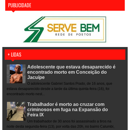
PUBLICIDADE
+ LIDAS
Adolescente que estava desaparecido é
encontrado morto em Conceição do
Jacuípe
O adolescente Gabriel Santos Prado, de 16 anos, que
estava desaparecido desde a tarde da última quinta-feira (16), foi
encontrado morto nest...
Trabalhador é morto ao cruzar com
criminosos em fuga na Expansão do
Feira IX
Um trabalhador de 30 anos foi assassinado a tiros na
noite desta segunda-feira (13), por volta das 20h, no bairro Calumbi,