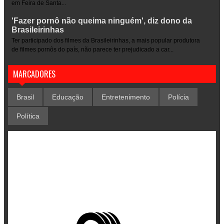
em Feira de Santa...
'Fazer pornô não queima ninguém', diz dono da
Brasileirinhas
Ter participado dos filmes da Brasileirinhas, a mais popular produtora
de filmes pornôs do país, não parece ter prejudicado a car...
MARCADORES
Brasil
Educação
Entretenimento
Polícia
Política