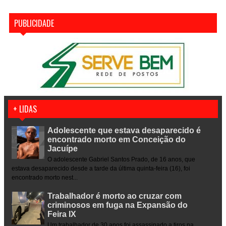
PUBLICIDADE
+ LIDAS
Adolescente que estava desaparecido é
encontrado morto em Conceição do
Jacuípe
O adolescente Gabriel Santos Prado, de 16 anos, que
estava desaparecido desde a tarde da última quinta-feira (16), foi
encontrado morto nest...
Trabalhador é morto ao cruzar com
criminosos em fuga na Expansão do
Feira IX
Um trabalhador de 30 anos foi assassinado a tiros na