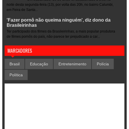
noite desta segunda-feira (13), por volta das 20h, no bairro Calumbi,
em Feira de Santa...
'Fazer pornô não queima ninguém', diz dono da
Brasileirinhas
Ter participado dos filmes da Brasileirinhas, a mais popular produtora
de filmes pornôs do país, não parece ter prejudicado a car...
MARCADORES
Brasil
Educação
Entretenimento
Polícia
Política