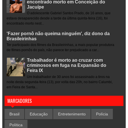
encontrado morto em Conceição do
Jacuípe
O adolescente Gabriel Santos Prado, de 16 anos, que
estava desaparecido desde a tarde da última quinta-feira (16), foi
encontrado morto nest...
'Fazer pornô não queima ninguém', diz dono da
Brasileirinhas
Ter participado dos filmes da Brasileirinhas, a mais popular produtora
de filmes pornôs do país, não parece ter prejudicado a car...
Trabalhador é morto ao cruzar com
criminosos em fuga na Expansão do
Feira IX
Um trabalhador de 30 anos foi assassinado a tiros na
noite desta segunda-feira (13), por volta das 20h, no bairro Calumbi,
em Feira de Santa...
MARCADORES
Brasil
Educação
Entretenimento
Polícia
Política