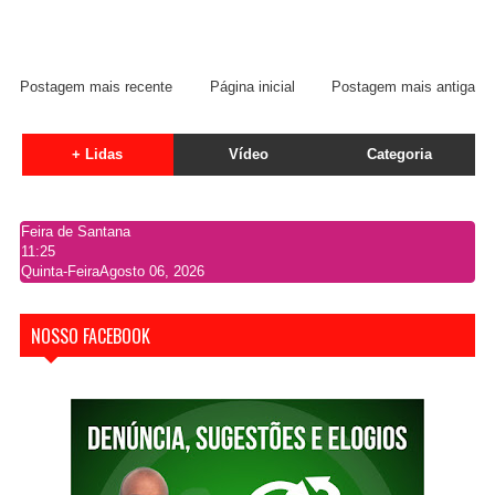
Postagem mais recente
Página inicial
Postagem mais antiga
+ Lidas
Vídeo
Categoria
Feira de Santana
11:25
Quinta-Feira
Agosto 06, 2026
NOSSO FACEBOOK