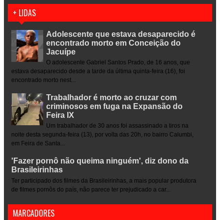
+ LIDAS
Adolescente que estava desaparecido é
encontrado morto em Conceição do
Jacuípe
O adolescente Gabriel Santos Prado, de 16 anos, que
estava desaparecido desde a tarde da última quinta-feira (16), foi
encontrado morto nest...
Trabalhador é morto ao cruzar com
criminosos em fuga na Expansão do
Feira IX
Um trabalhador de 30 anos foi assassinado a tiros na
noite desta segunda-feira (13), por volta das 20h, no bairro Calumbi,
em Feira de Santa...
'Fazer pornô não queima ninguém', diz dono da
Brasileirinhas
Ter participado dos filmes da Brasileirinhas, a mais popular produtora
de filmes pornôs do país, não parece ter prejudicado a car...
MARCADORES