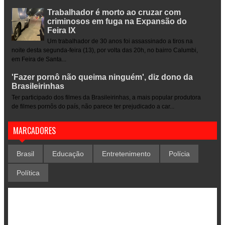
Trabalhador é morto ao cruzar com
criminosos em fuga na Expansão do
Feira IX
Um trabalhador de 30 anos foi assassinado a tiros na
noite desta segunda-feira (13), por volta das 20h, no bairro Calumbi,
em Feira de Santa...
'Fazer pornô não queima ninguém', diz dono da
Brasileirinhas
Ter participado dos filmes da Brasileirinhas, a mais popular produtora
de filmes pornôs do país, não parece ter prejudicado a car...
MARCADORES
Brasil
Educação
Entretenimento
Polícia
Política