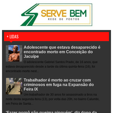
+ LIDAS
Adolescente que estava desaparecido é
encontrado morto em Conceição do
Jacuípe
O adolescente Gabriel Santos Prado, de 16 anos, que
estava desaparecido desde a tarde da última quinta-feira (16), foi
encontrado morto nest...
Trabalhador é morto ao cruzar com
criminosos em fuga na Expansão do
Feira IX
Um trabalhador de 30 anos foi assassinado a tiros na
noite desta segunda-feira (13), por volta das 20h, no bairro Calumbi,
em Feira de Santa...
'Fazer pornô não queima ninguém', diz dono da