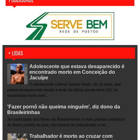
+ LIDAS
Adolescente que estava desaparecido é
encontrado morto em Conceição do
Jacuípe
O adolescente Gabriel Santos Prado, de 16 anos, que
estava desaparecido desde a tarde da última quinta-feira (16), foi
encontrado morto nest...
'Fazer pornô não queima ninguém', diz dono da
Brasileirinhas
Ter participado dos filmes da Brasileirinhas, a mais popular produtora
de filmes pornôs do país, não parece ter prejudicado a car...
Trabalhador é morto ao cruzar com