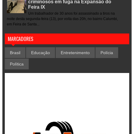
criminosos em fuga na Expansão do
Feira IX
Um trabalhador de 30 anos foi assassinado a tiros na
noite desta segunda-feira (13), por volta das 20h, no bairro Calumbi,
em Feira de Santa...
MARCADORES
Brasil
Educação
Entretenimento
Polícia
Política