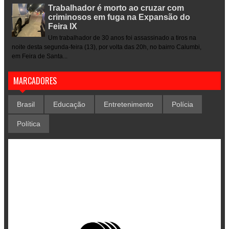
Trabalhador é morto ao cruzar com
criminosos em fuga na Expansão do
Feira IX
Um trabalhador de 30 anos foi assassinado a tiros na
noite desta segunda-feira (13), por volta das 20h, no bairro Calumbi,
em Feira de Santa...
MARCADORES
Brasil
Educação
Entretenimento
Polícia
Política