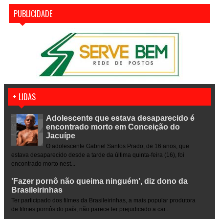
PUBLICIDADE
+ LIDAS
Adolescente que estava desaparecido é
encontrado morto em Conceição do
Jacuípe
O adolescente Gabriel Santos Prado, de 16 anos, que
estava desaparecido desde a tarde da última quinta-feira (16), foi
encontrado morto nest...
'Fazer pornô não queima ninguém', diz dono da
Brasileirinhas
Ter participado dos filmes da Brasileirinhas, a mais popular produtora
de filmes pornôs do país, não parece ter prejudicado a car...