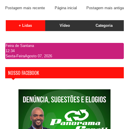
Postagem mais recente
Página inicial
Postagem mais antiga
+ Lidas
Vídeo
Categoria
Feira de Santana
12:34
Sexta-Feira
Agosto 07, 2026
NOSSO FACEBOOK