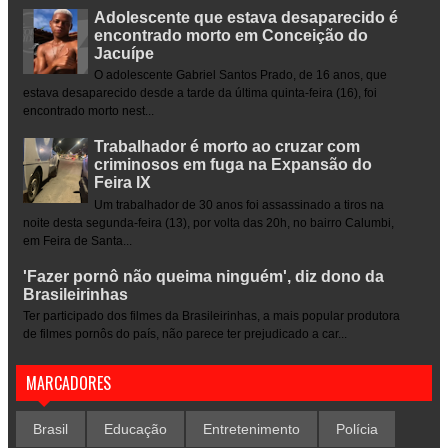
Adolescente que estava desaparecido é
encontrado morto em Conceição do
Jacuípe
O adolescente Gabriel Santos Prado, de 16 anos, que
estava desaparecido desde a tarde da última quinta-feira (16), foi
encontrado morto nest...
Trabalhador é morto ao cruzar com
criminosos em fuga na Expansão do
Feira IX
Um trabalhador de 30 anos foi assassinado a tiros na
noite desta segunda-feira (13), por volta das 20h, no bairro Calumbi,
em Feira de Santa...
'Fazer pornô não queima ninguém', diz dono da
Brasileirinhas
Ter participado dos filmes da Brasileirinhas, a mais popular produtora
de filmes pornôs do país, não parece ter prejudicado a car...
MARCADORES
Brasil
Educação
Entretenimento
Polícia