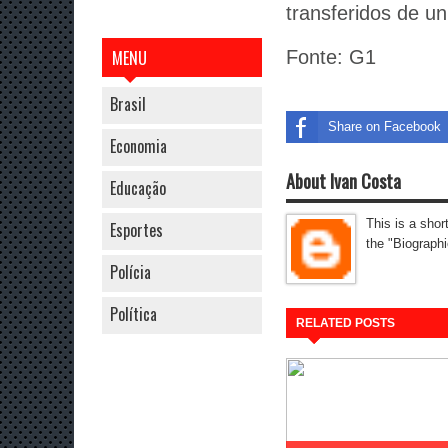
transferidos de un
MENU
Fonte: G1
Brasil
Share on Facebook
Economia
About Ivan Costa
Educação
This is a shor
Esportes
the "Biographi
Polícia
Política
RELATED POSTS