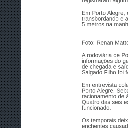
registraram algum
Em Porto Alegre, 
transbordando e a
5 metros na manh
Foto: Renan Matt
A rodoviária de P
informações do g
de chegada e saíd
Salgado Filho foi
Em entrevista col
Porto Alegre, Seb
racionamento de 
Quatro das seis e
funcionado.
Os temporais deix
enchentes causada