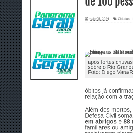
de 100 pess
maio 05, 2024
Cidades
,
após fortes chuva
sobre o Rio Grand
Foto: Diego Vara/
óbitos já confirma
relação com a tra
Além dos mortos,
Defesa Civil som
em abrigos
e
88 
familiares ou ami