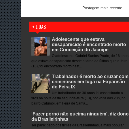
Postagem mais recente
+ LIDAS
Adolescente que estava
desaparecido é encontrado morto
em Conceição do Jacuípe
O adolescente Gabriel Santos Prado, de 16 anos
que estava desaparecido desde a tarde da última quinta-feira
(16), foi encontrado morto nest...
Trabalhador é morto ao cruzar com
criminosos em fuga na Expansão
do Feira IX
Um trabalhador de 30 anos foi assassinado a
tiros na noite desta segunda-feira (13), por volta das 20h, no
bairro Calumbi, em Feira de Santa...
'Fazer pornô não queima ninguém', diz dono
da Brasileirinhas
Ter participado dos filmes da Brasileirinhas, a mais popular