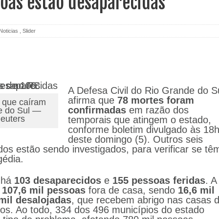
oas estão desaparecidas
Noticias
,
Slider
A Defesa Civil do Rio Grande do S
afirma que
78 mortes foram
s que caíram
confirmadas
em razão dos
e do Sul —
Reuters
temporais que atingem o estado,
conforme boletim divulgado às 18
deste domingo (5). Outros seis
dos estão sendo investigados, para verificar se tê
gédia.
 há
103 desaparecidos
e
155
pessoas feridas
. A
a
107,6
mil pessoas
fora de casa, sendo
16,6 mil
mil desalojadas
, que recebem abrigo nas casas 
gos. Ao todo, 334 dos 496 municípios do estado