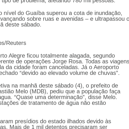
 tipo de problema, afetando 780 mil pessoas.
o nível do Guaíba superou a cota de inundação,
vançando sobre ruas e avenidas – e ultrapassou 
ã deste sábado.
os/Reuters
orto Alegre ficou totalmente alagada, segundo
erente de operações Jorge Rosa. Todas as viagen
a da cidade foram canceladas. Já o Aeroporto
 fechado “devido ao elevado volume de chuvas”.
etiva na manhã deste sábado (4), o prefeito de
astião Melo (MDB), pediu que a população faça
água. “Quase uma determinação”, disse Melo.
stações de tratamento de água não estão
aram presídios do estado ilhados devido às
s. Mais de 1 mil detentos precisaram ser